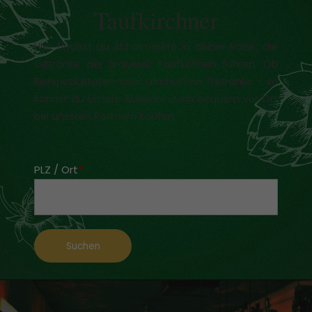
Taufkirchner
Hier findest du Abholmärkte in deiner Nähe, die
Getränke der Brauerei Taufkirchen führen. Ob
Bierspezialitäten oder alkoholfreie Getränke – so
kannst du unsere Auswahl auch bequem vor Ort
bei unseren Partnern kaufen.
PLZ / Ort
*
Suchen