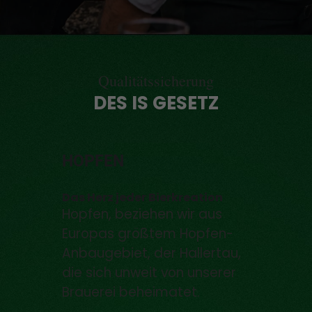
Qualitätssicherung
DES IS GESETZ
HOPFEN
Das Herz jeder Bierkreation
Hopfen, beziehen wir aus
Europas größtem Hopfen-
Anbaugebiet, der Hallertau,
die sich unweit von unserer
Brauerei beheimatet.