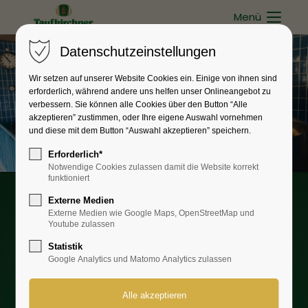
Menü
Datenschutzeinstellungen
Wir setzen auf unserer Website Cookies ein. Einige von ihnen sind
erforderlich, während andere uns helfen unser Onlineangebot zu
verbessern. Sie können alle Cookies über den Button “Alle
akzeptieren” zustimmen, oder Ihre eigene Auswahl vornehmen
und diese mit dem Button “Auswahl akzeptieren” speichern.
Erforderlich*
Notwendige Cookies zulassen damit die Website korrekt
funktioniert
Externe Medien
Taufkirchner Brauerei
Externe Medien wie Google Maps, OpenStreetMap und
Youtube zulassen
SEIT 1642
Statistik
Google Analytics und Matomo Analytics zulassen
Die Kunst des Bierbrauens hat in
Taufkirchen eine lange Tradition.