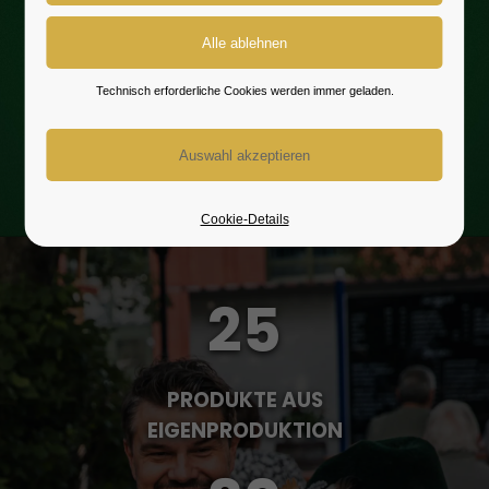
Diese Tradition wollen wir aufrecht
erhalten und legen bei der Produktion
unserer Biere höchsten Wert auf
Technisch erforderliche Cookies werden immer geladen.
Qualität und Regionalität. Mit Liebe
zum Detail schaffen wir eine
Handwerkskunst, die man schmeckt.
Cookie-Details
25
PRODUKTE AUS
EIGENPRODUKTION