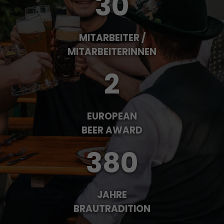
30
MITARBEITER /
MITARBEITERINNEN
2
EUROPEAN
BEER AWARD
380
JAHRE
BRAUTRADITION