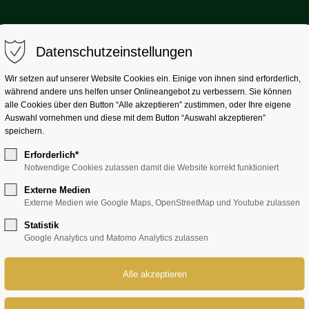
Datenschutzeinstellungen
Wir setzen auf unserer Website Cookies ein. Einige von ihnen sind erforderlich,
während andere uns helfen unser Onlineangebot zu verbessern. Sie können
alle Cookies über den Button “Alle akzeptieren” zustimmen, oder Ihre eigene
Auswahl vornehmen und diese mit dem Button “Auswahl akzeptieren”
speichern.
MELD DI!
Erforderlich*
Notwendige Cookies zulassen damit die Website korrekt funktioniert
info@taufkirchner-brauerei.de
Externe Medien
08084 2377
Externe Medien wie Google Maps, OpenStreetMap und Youtube zulassen
Guts- und Brauereigenossenschaf
Statistik
Google Analytics und Matomo Analytics zulassen
Taufkirchen (Vils) eG.
Bräuhausstrasse 3
84416 Taufkirchen