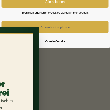
Technisch erforderliche Cookies werden immer geladen.
gentur madmoses.
Cookie-Details
er
rei
lischen
r.