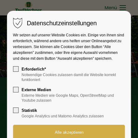
Menü
Datenschutzeinstellungen
Wir setzen auf unserer Website Cookies ein. Einige von ihnen sind
erforderlich, während andere uns helfen unser Onlineangebot zu
verbessern. Sie können alle Cookies über den Button “Alle
akzeptieren” zustimmen, oder Ihre eigene Auswahl vornehmen
und diese mit dem Button “Auswahl akzeptieren” speichern.
Erforderlich*
Notwendige Cookies zulassen damit die Website korrekt
funktioniert
Externe Medien
Taufkirchner Mietservice
Externe Medien wie Google Maps, OpenStreetMap und
Youtube zulassen
ALLES WOS BRAUCHST
Statistik
Google Analytics und Matomo Analytics zulassen
Die Taufkirchner Brauerei versorgt Sie
nicht nur mit Bierspezialitäten und