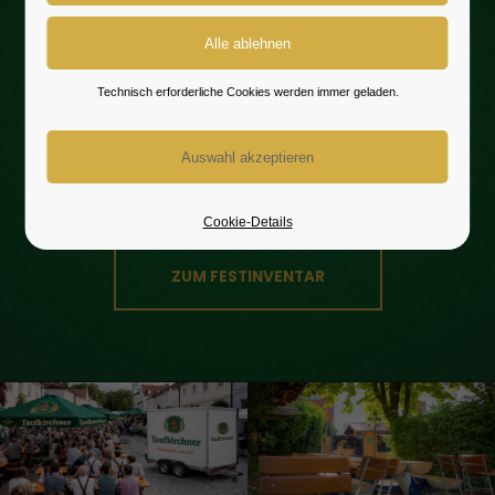
alkoholfreien Getränken, sondern
sorgt auch für gelungene
Veranstaltungen und Feierlichkeiten.
Technisch erforderliche Cookies werden immer geladen.
Dazu gehören Kühl- und
Ausschankwagen, Sonnenschirme,
Stehtische, Biertischgarnituren,
Gläser und vieles mehr.
Cookie-Details
ZUM FESTINVENTAR